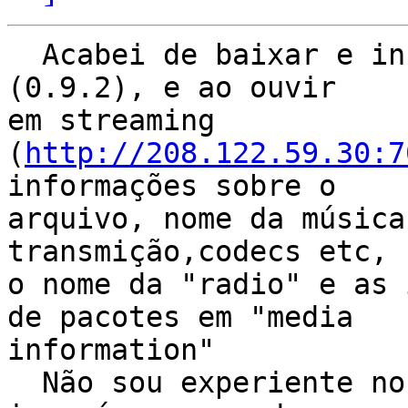
  Acabei de baixar e instalar a nova versão do VLC 
(0.9.2), e ao ouvir

em streaming

(
http://208.122.59.30:7
informações sobre o

arquivo, nome da música
transmição,codecs etc, 
o nome da "radio" e as 
de pacotes em "media

information"

  Não sou experiente no assunto, mais acho que 