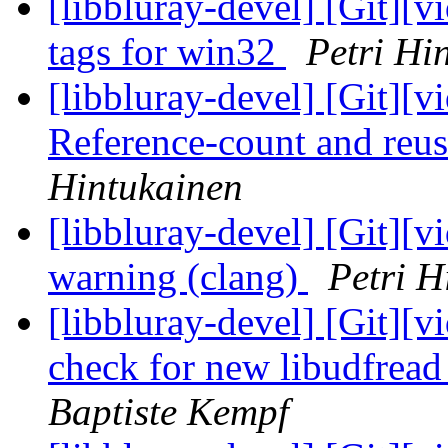
[libbluray-devel] [Git][v
tags for win32
Petri Hi
[libbluray-devel] [Git][v
Reference-count and reus
Hintukainen
[libbluray-devel] [Git][v
warning (clang)
Petri H
[libbluray-devel] [Git][v
check for new libudfread
Baptiste Kempf