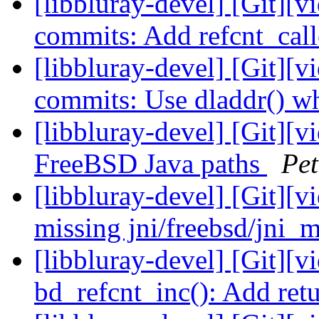
[libbluray-devel] [Git][v
commits: Add refcnt_cal
[libbluray-devel] [Git][v
commits: Use dladdr() w
[libbluray-devel] [Git][v
FreeBSD Java paths
Pet
[libbluray-devel] [Git][v
missing jni/freebsd/jni_
[libbluray-devel] [Git][v
bd_refcnt_inc(): Add ret